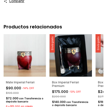
Compartir
Productos relacionados
Envío gratis
Envío gratis
Mate Imperial Ferrari
Box Imperial Ferrari
Box Fe
Premium
Premi
$90.000
-
14
%
OFF
$175.000
$24
-
13
%
OFF
$105.000
$200.000
$275.
$72.000
con
Transferencia o
depósito bancario
$140.000
$192.
con
Transferencia
o depósito bancario
o depó
6
x
$15.000
sin interés