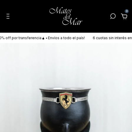
0
ff por transferencia🧉 ▪ Envíos a todo el país!
6 cuotas sin interés en T