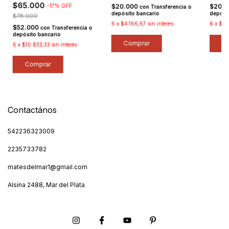
$65.000
-
17
%
OFF
$20.000
$20.
con
Transferencia o
depósito bancario
depósi
$78.000
6
x
$4.166,67
sin interés
6
x
$4.
$52.000
con
Transferencia o
depósito bancario
6
x
$10.833,33
sin interés
Comprar
Contactános
542236323009
2235733782
matesdelmar1@gmail.com
Alsina 2488, Mar del Plata