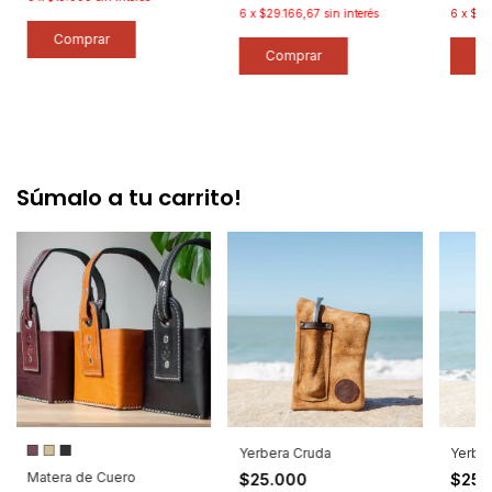
6
x
$29.166,67
sin interés
6
x
$40
Comprar
C
Súmalo a tu carrito!
Yerbera Cruda
Yerbe
Matera de Cuero
$25.000
$25.