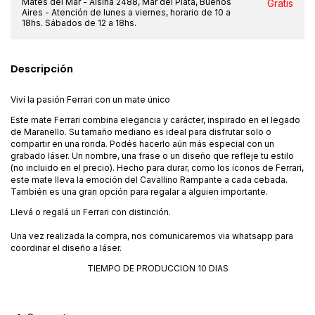
Mates del Mar - Alsina 2488, Mar del Plata, Buenos
Gratis
Aires - Atención de lunes a viernes, horario de 10 a
18hs. Sábados de 12 a 18hs.
Descripción
Viví la pasión Ferrari con un mate único
Este mate Ferrari combina elegancia y carácter, inspirado en el legado
de Maranello. Su tamaño mediano es ideal para disfrutar solo o
compartir en una ronda. Podés hacerlo aún más especial con un
grabado láser. Un nombre, una frase o un diseño que refleje tu estilo
(no incluido en el precio). Hecho para durar, como los íconos de Ferrari,
este mate lleva la emoción del Cavallino Rampante a cada cebada.
También es una gran opción para regalar a alguien importante.
Llevá o regalá un Ferrari con distinción.
Una vez realizada la compra, nos comunicaremos via whatsapp para
coordinar el diseño a láser.
TIEMPO DE PRODUCCION 10 DIAS