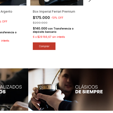
 Argento
Box Imperial Ferrari Premium
Box Imperial Ay
$175.000
$250.000
-
13
%
OFF
-
22
%
OFF
$200.000
$320.000
$140.000
$200.000
con
Transferencia o
con
T
depósito bancario
depósito bancari
ansferencia o
6
x
$29.166,67
sin interés
6
x
$41.666,67
sin
n interés