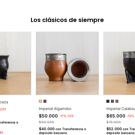
Los clásicos de siempre
baza
Imperial Algarrobo
Imperial Calaba
OFF
$50.000
$65.000
-
17
%
OFF
-
13
$60.000
$75.000
nsferencia o
$40.000
$52.000
con
Transferencia o
con
Tra
rés
depósito bancario
depósito bancario