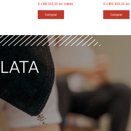
6
x
$8.333,33
sin interés
6
x
$10.833,33
sin 
Comprar
Comprar