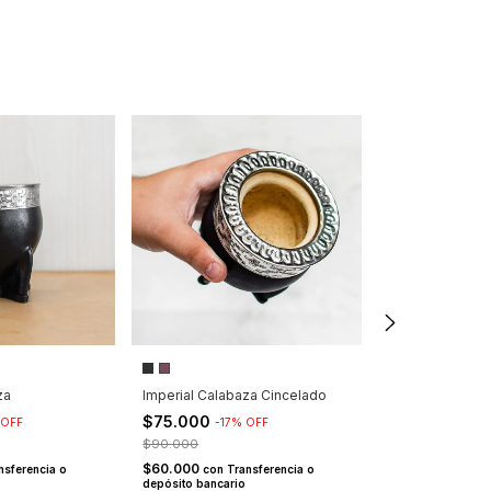
Torpedo Cince
za
Imperial Calabaza Cincelado
$90.000
$75.000
%
OFF
-
17
%
OFF
$72.000
con
Tra
depósito bancari
$90.000
6
x
$15.000
sin in
$60.000
nsferencia o
con
Transferencia o
depósito bancario