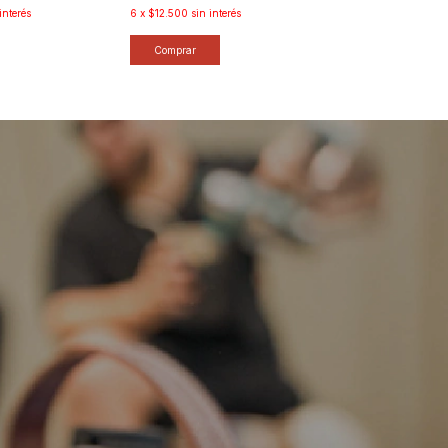
Comprar
interés
6
x
$12.500
sin interés
Comprar