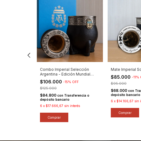
remium Campeón
Combo Imperial Selección
Mate Imperial S
Argentina - Edición Mundial
$85.000
-
11
%
2026
$106.000
-
15
%
OFF
$95.000
$125.000
ansferencia o
$68.000
con
Tra
$84.800
depósito bancario
con
Transferencia o
depósito bancario
 interés
6
x
$14.166,67
sin 
6
x
$17.666,67
sin interés
Comprar