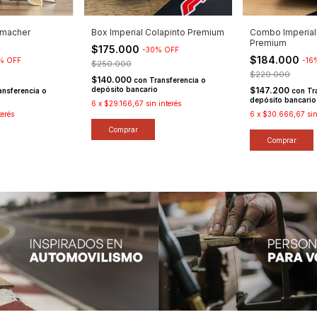
umacher
Box Imperial Colapinto Premium
Combo Imperial
Premium
$175.000
-
30
%
OFF
$184.000
%
OFF
-
16
$250.000
$220.000
$140.000
con
Transferencia o
depósito bancario
$147.200
ansferencia o
con
Tr
depósito bancario
6
x
$29.166,67
sin interés
terés
6
x
$30.666,67
si