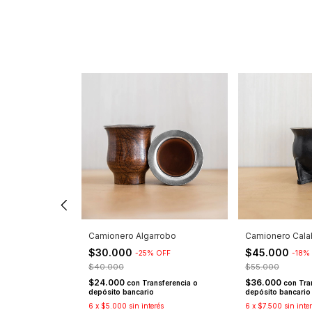
"Mundialista"
Camionero Algarrobo
Camionero Cala
 + Caja de
$30.000
$45.000
-
25
%
OFF
-
18
%
%
OFF
$40.000
$55.000
$24.000
$36.000
con
Transferencia o
con
Tra
depósito bancario
depósito bancario
nsferencia o
6
x
$5.000
sin interés
6
x
$7.500
sin inte