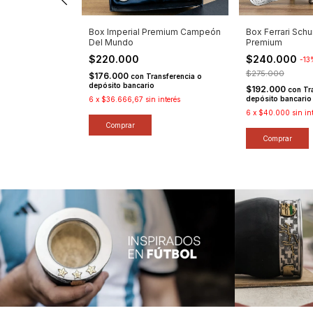
remium
Box Imperial Premium Campeón
Box Ferrari Sch
Del Mundo
Premium
$220.000
$240.000
%
OFF
-
13
$275.000
$176.000
con
Transferencia o
depósito bancario
$192.000
ansferencia o
con
Tr
depósito bancario
6
x
$36.666,67
sin interés
erés
6
x
$40.000
sin in
Comprar
Comprar