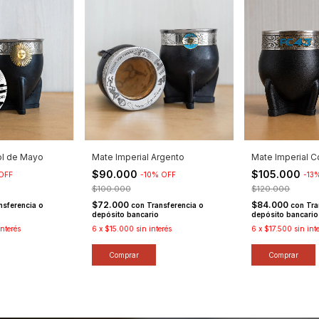
ol de Mayo
Mate Imperial Argento
Mate Imperial C
$90.000
$105.000
OFF
-
10
%
OFF
-
13
$100.000
$120.000
$72.000
$84.000
nsferencia o
con
Transferencia o
con
Tra
depósito bancario
depósito bancario
interés
6
x
$15.000
sin interés
6
x
$17.500
sin int
Comprar
Comprar