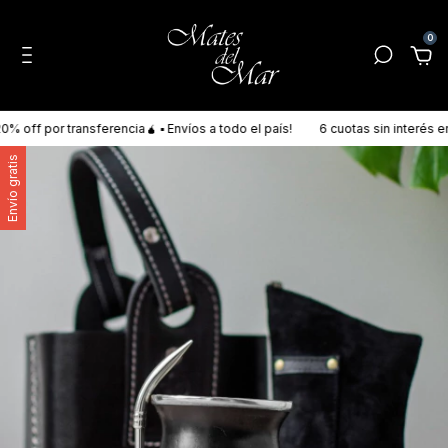
0
off por transferencia🧉 ▪ Envíos a todo el país!
6 cuotas sin interés en 
Envío gratis