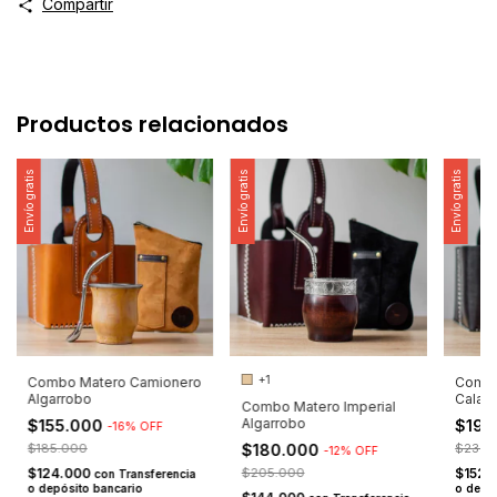
Compartir
Productos relacionados
Envío gratis
Envío gratis
Envío gratis
+1
Combo Matero Camionero
Combo
Algarrobo
Calab
Combo Matero Imperial
Algarrobo
$155.000
$190
-
16
%
OFF
$185.000
$180.000
$230.
-
12
%
OFF
$124.000
$205.000
$152.
con
Transferencia
o depósito bancario
o depó