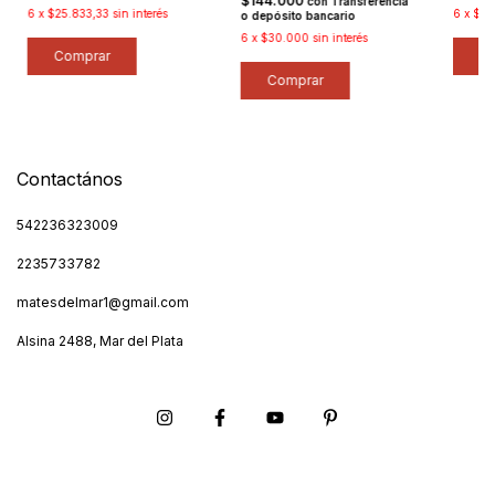
$144.000
con
Transferencia
6
x
$25.833,33
sin interés
6
x
$31
o depósito bancario
6
x
$30.000
sin interés
Comprar
Contactános
542236323009
2235733782
matesdelmar1@gmail.com
Alsina 2488, Mar del Plata