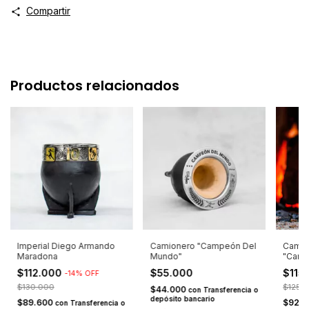
Compartir
Productos relacionados
Imperial Diego Armando
Camionero "Campeón Del
Camio
Maradona
Mundo"
"Camp
$112.000
$55.000
$115
-
14
%
OFF
$130.000
$125.
$44.000
con
Transferencia o
depósito bancario
$89.600
$92.
con
Transferencia o