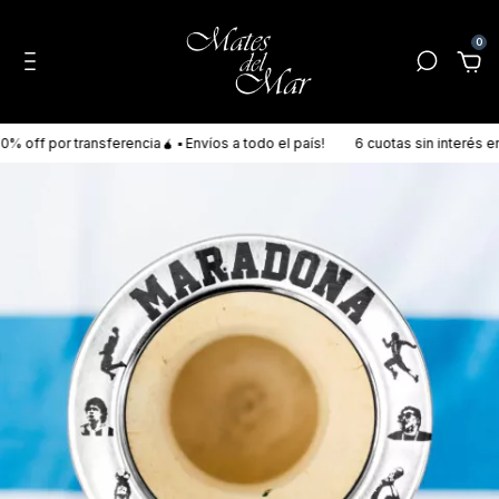
0
ff por transferencia🧉 ▪ Envíos a todo el país!
6 cuotas sin interés en T