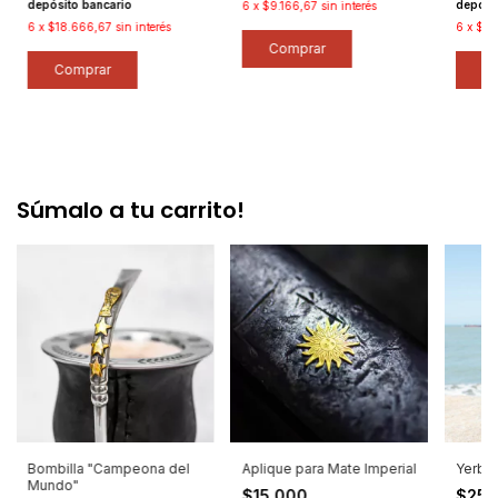
depósito bancario
depósi
6
x
$9.166,67
sin interés
6
x
$18.666,67
sin interés
6
x
$19
Comprar
Comprar
C
Súmalo a tu carrito!
Bombilla "Campeona del
Aplique para Mate Imperial
Yerbe
Mundo"
$15.000
$25.