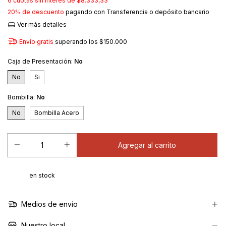
6
cuotas sin interés de
$8.333,33
20% de descuento
pagando con Transferencia o depósito bancario
Ver más detalles
Envío gratis
superando los
$150.000
Caja de Presentación:
No
No
Si
Bombilla:
No
No
Bombilla Acero
en stock
Medios de envío
Nuestro local