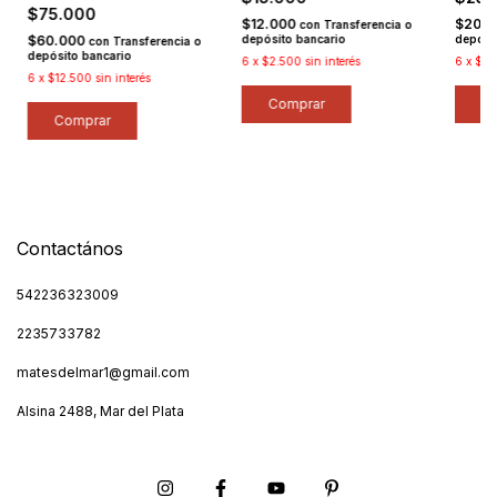
$75.000
$12.000
$20.
con
Transferencia o
$60.000
depósito bancario
depósi
con
Transferencia o
depósito bancario
6
x
$2.500
sin interés
6
x
$4.
6
x
$12.500
sin interés
Contactános
542236323009
2235733782
matesdelmar1@gmail.com
Alsina 2488, Mar del Plata