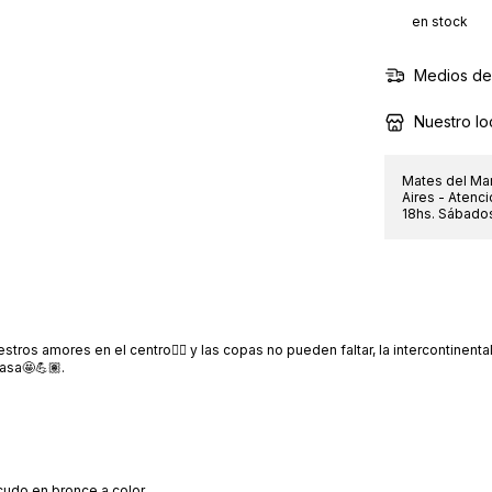
en stock
Medios de
Nuestro lo
Mates del Mar
Aires - Atenci
18hs. Sábados
stros amores en el centro❤️‍🔥 y las copas no pueden faltar, la intercontinental
casa🤩💪🏽.
l
cudo en bronce a color