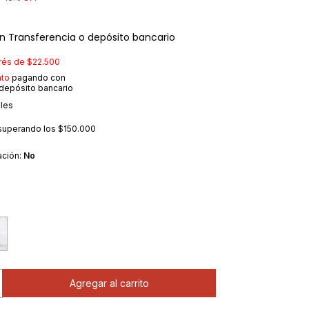
n
Transferencia o depósito bancario
erés de
$22.500
to
pagando con
 depósito bancario
lles
superando los
$150.000
ación:
No