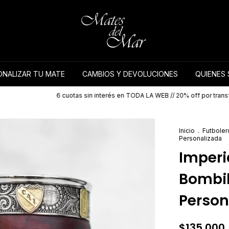
NALIZAR TU MATE
CAMBIOS Y DEVOLUCIONES
QUIENES
6 cuotas sin interés en TODA LA WEB // 20% off por transferencia🧉
Inicio
.
Futboler
Personalizada
Imperi
Bombil
Person
$135.000