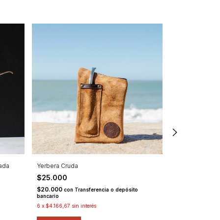
ada
Yerbera Cruda
Yerbera Negra
$25.000
$25.000
$20.000
$20.000
con
Transferencia o depósito
con
Tr
bancario
bancario
6
x
$4.166,67
sin interés
6
x
$4.166,67
sin 