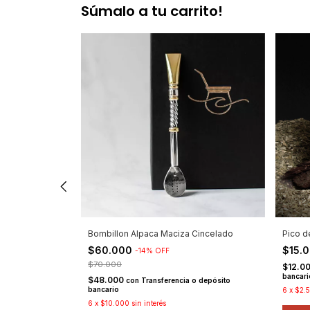
Súmalo a tu carrito!
Bombillon Alpaca Maciza Cincelado
Pico d
$60.000
$15.
-
14
%
OFF
$70.000
$12.0
bancari
$48.000
con
Transferencia o depósito
bancario
6
x
$2.
o depósito
6
x
$10.000
sin interés