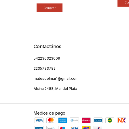
Contactános
542236323009
2235733782
matesdelmar1@gmail.com
Alsina 2488, Mar del Plata
Medios de pago