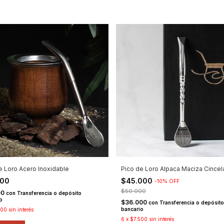
e Loro Acero Inoxidable
Pico de Loro Alpaca Maciza Cincel
000
$45.000
-
10
%
OFF
$50.000
00
con
Transferencia o depósito
o
$36.000
con
Transferencia o depósito
bancario
500
sin interés
6
x
$7.500
sin interés