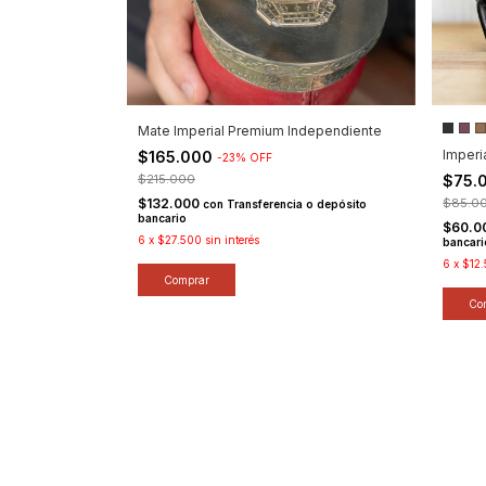
Mate Imperial Premium Independiente
Imperi
$165.000
-
23
%
OFF
$215.000
$75.
$132.000
$85.0
con
Transferencia o depósito
bancario
$60.0
6
x
$27.500
sin interés
bancari
6
x
$12
Comprar
Co