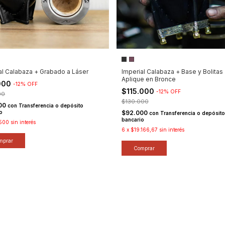
al Calabaza + Grabado a Láser
Imperial Calabaza + Base y Bolitas
Aplique en Bronce
000
-
12
%
OFF
$115.000
-
12
%
OFF
00
$130.000
00
con
Transferencia o depósito
o
$92.000
con
Transferencia o depósito
bancario
.500
sin interés
6
x
$19.166,67
sin interés
mprar
Comprar