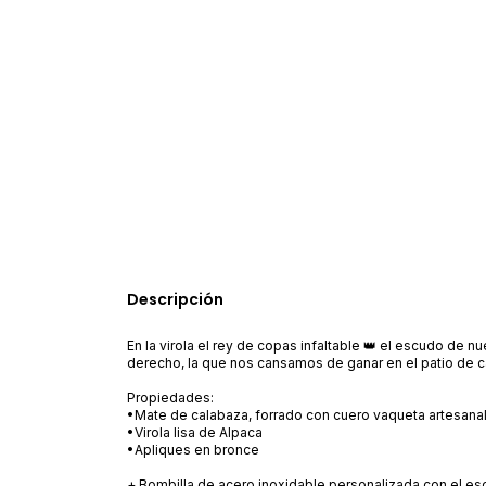
Descripción
En la virola el rey de copas infaltable 👑 el escudo de nue
derecho, la que nos cansamos de ganar en el patio de 
Propiedades:
•Mate de calabaza, forrado con cuero vaqueta artesana
•Virola lisa de Alpaca
•Apliques en bronce
+ Bombilla de acero inoxidable personalizada con el es