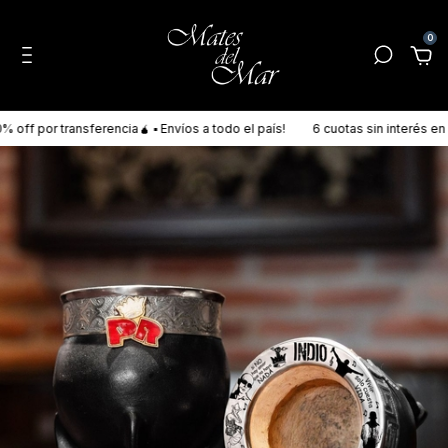
0
ff por transferencia🧉 ▪ Envíos a todo el país!
6 cuotas sin interés en T