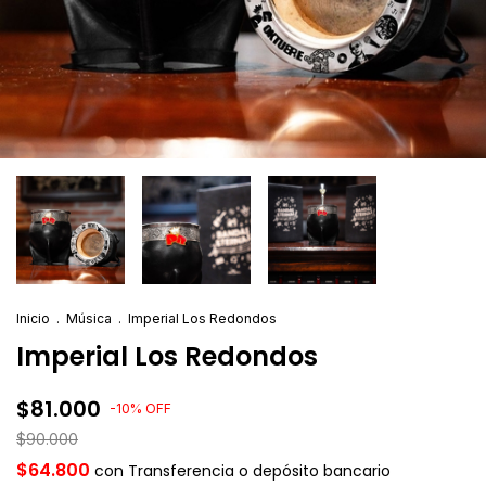
Inicio
.
Música
.
Imperial Los Redondos
Imperial Los Redondos
$81.000
-
10
%
OFF
$90.000
$64.800
con
Transferencia o depósito bancario