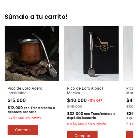
Súmalo a tu carrito!
Pico de Loro Acero
Pico de Loro Alpaca
Pico d
Inoxidable
Maciza
Maciz
$15.000
$40.000
$45
-
11
%
OFF
$45.000
$50.0
$12.000
con
Transferencia o
depósito bancario
$32.000
$36.
con
Transferencia o
depósito bancario
depósi
6
x
$2.500
sin interés
6
x
$6.666,67
sin interés
6
x
$7.