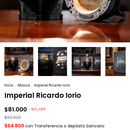
Inicio
.
Música
.
Imperial Ricardo Iorio
Imperial Ricardo Iorio
$81.000
-
10
%
OFF
$90.000
$64.800
con
Transferencia o depósito bancario