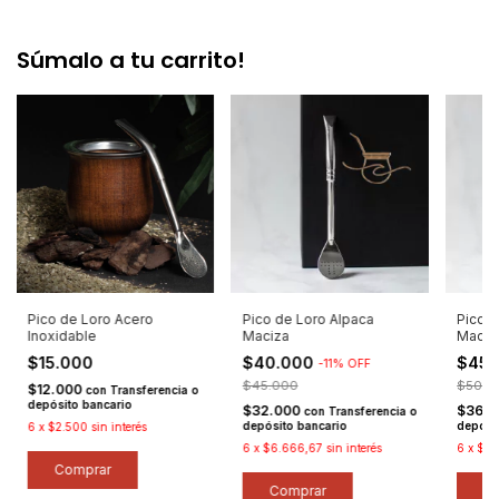
Súmalo a tu carrito!
Pico de Loro Acero
Pico de Loro Alpaca
Pico d
Inoxidable
Maciza
Maciz
$15.000
$40.000
$45
-
11
%
OFF
$45.000
$50.0
$12.000
con
Transferencia o
depósito bancario
$32.000
$36.
con
Transferencia o
depósito bancario
depósi
6
x
$2.500
sin interés
6
x
$6.666,67
sin interés
6
x
$7.