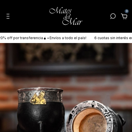
0
off por transferencia🧉 ▪ Envíos a todo el país!
6 cuotas sin interés en 