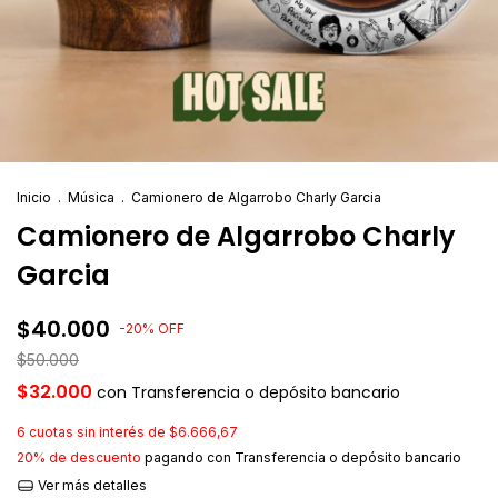
Inicio
.
Música
.
Camionero de Algarrobo Charly Garcia
Camionero de Algarrobo Charly
Garcia
$40.000
-
20
%
OFF
$50.000
$32.000
con
Transferencia o depósito bancario
6
cuotas sin interés de
$6.666,67
20% de descuento
pagando con Transferencia o depósito bancario
Ver más detalles