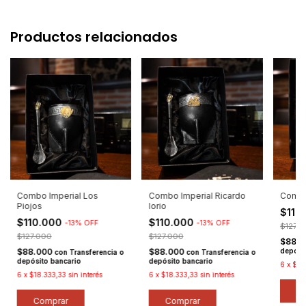
Productos relacionados
Combo Imperial Los
Combo Imperial Ricardo
Combo
Piojos
Iorio
$110
$110.000
$110.000
-
13
%
OFF
-
13
%
OFF
$127.
$127.000
$127.000
$88.
$88.000
$88.000
depósi
con
Transferencia o
con
Transferencia o
depósito bancario
depósito bancario
6
x
$18
6
x
$18.333,33
sin interés
6
x
$18.333,33
sin interés