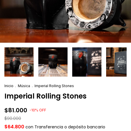
Inicio
.
Música
.
Imperial Rolling Stones
Imperial Rolling Stones
$81.000
-
10
%
OFF
$90.000
$64.800
con
Transferencia o depósito bancario