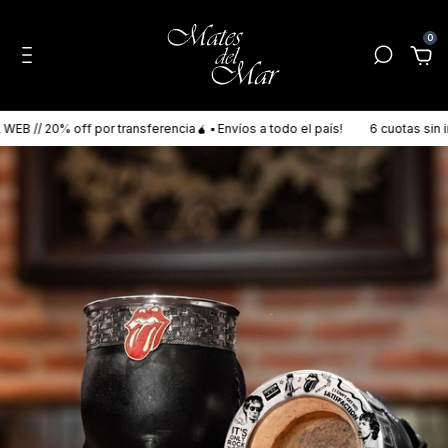
0
 // 20% off por transferencia🧉 ▪ Envíos a todo el país!
6 cuotas sin int